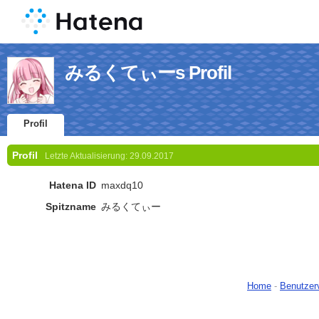
みるくてぃーs Profil
Profil
Profil
Letzte Aktualisierung:
29.09.2017
Hatena ID
maxdq10
Spitzname
みるくてぃー
Home
-
Benutzer