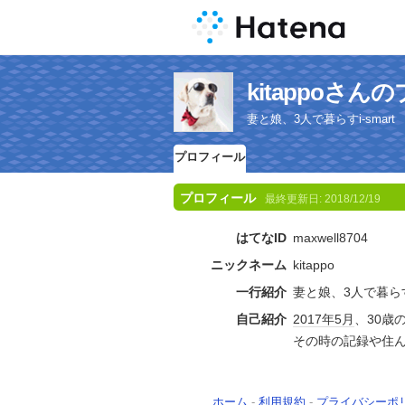
kitappoさ
妻と娘、3人で暮らすi-smart
プロフィール
プロフィール
最終更新日:
2018/12/19
はてなID
maxwell8704
ニックネーム
kitappo
一行紹介
妻と娘、3人で暮らす
自己紹介
2017年
5月
、30歳の
その時の記録や住
ホーム
-
利用規約
-
プライバシーポ