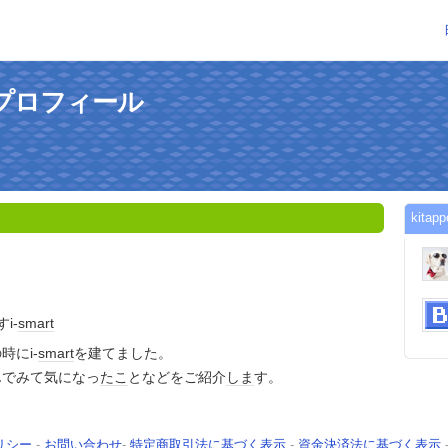
んのプロフィール
kit
i-
smart
時にi-
smart
を建てました。
んでみて気になっ
たこ
となどをご紹介
しま
す。
リシー
-
お問い合わせ
-
特定商取引法に基づく表示
-
資金決済法に基づく表示