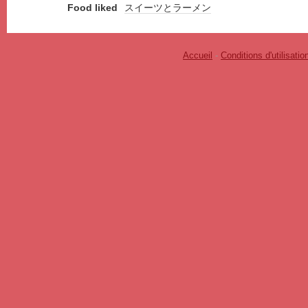
Food liked
スイーツとラーメン
Accueil
-
Conditions d'utilisatio