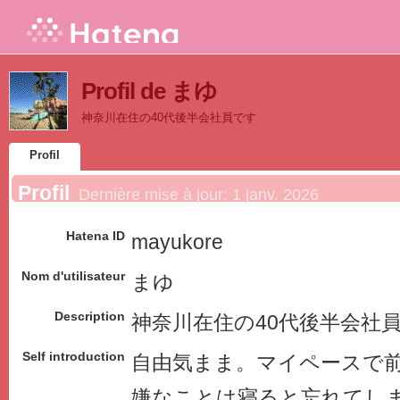
Profil de まゆ
神奈川在住の40代後半会社員です
Profil
Profil
Dernière mise à jour:
1 janv. 2026
Hatena ID
mayukore
Nom d'utilisateur
まゆ
Description
神奈川在住の40代後半会社
Self introduction
自由気まま。マイペースで
嫌なことは寝ると忘れてし