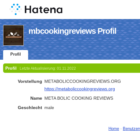
mbcookingreviews Profil
Profil
Profil
Letzte Aktualisierung:
01.11.2022
Vorstellung
METABOLICCOOKINGREVIEWS.ORG
https://metaboliccookingreviews.org
Name
META BOLIC COOKING REVIEWS
Geschlecht
male
Home
-
Benutzer