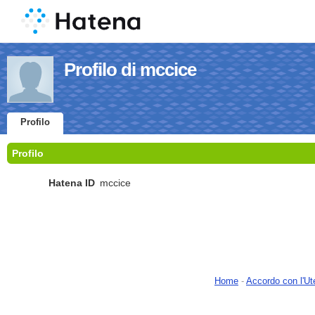
Profilo di mccice
Profilo
Profilo
Hatena ID
mccice
Home
-
Accordo con l'Ut