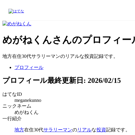
めがねくんさんのプロフィー
地方在住30代サラリーマンのリアルな投資記録です。
プロフィール
プロフィール
最終更新日:
2026/02/15
はてなID
meganekunno
ニックネーム
めがねくん
一行紹介
地方
在住30代
サラリーマン
の
リアル
な
投資
記録です。