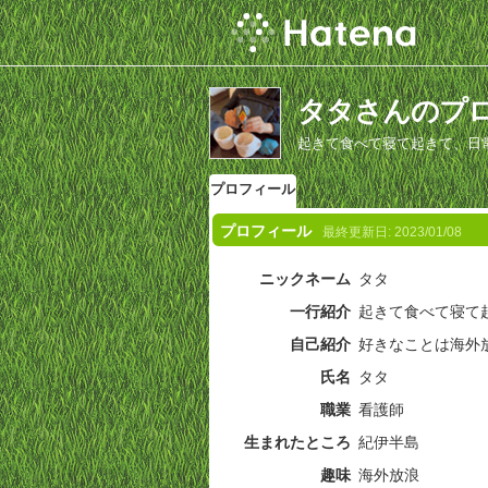
タタさんのプ
起きて食べて寝て起きて、日
プロフィール
プロフィール
最終更新日:
2023/01/08
ニックネーム
タタ
一行紹介
起きて食べて寝て
自己紹介
好きなことは海外
氏名
タタ
職業
看護師
生まれたところ
紀伊半島
趣味
海外放浪