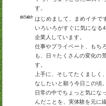
す
。
自己紹介
はじめまして
、まめイチで
いろいろがすぐに気になる
企業
人してい
ます
。
仕事
や
プライベート
、もち
も、日々たくさんの変化の
す
。
上手に、そしてたくましく
なしたいと願う
今日この頃
日常
の中で
ちょっと
気にな
んだことを、
実体
験を元に