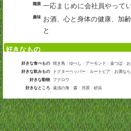
職業
一応まじめに
会社員
やって
趣味
お酒
、心と
身体
の
健康
、加
と
好きなもの
好きな食べもの
焼き鳥
/
ゆべし
/
アーモンド
/
金つば
/
お
好きな飲みもの
ドクターペッパー
/
ルートビア
/
お酒なら
好きな動物
フクロウ
好きなところ
遠浅の海
/
森
/
河原
/
砂浜
ホーム
-
利用規約
-
プライバシーポリシー
-
お問い合わせ
-
特定商取