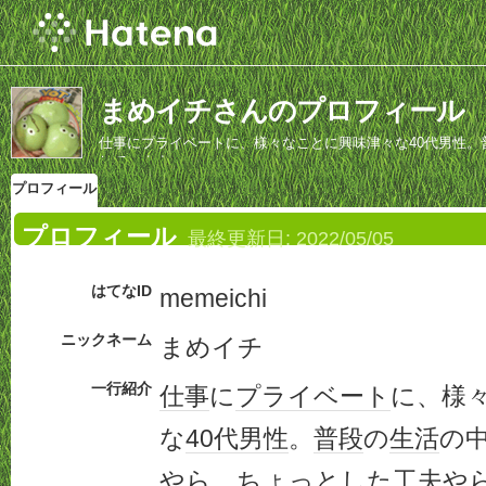
まめイチさんのプロフィール
仕事にプライベートに、様々なことに興味津々な40代男性
しています。
プロフィール
プロフィール
最終更新日:
2022/05/05
はてなID
memeichi
ニックネーム
まめイチ
一行紹介
仕事
に
プライベート
に、様
な
40代
男性
。
普段
の
生活
の
やら、
ちょっと
した工夫や