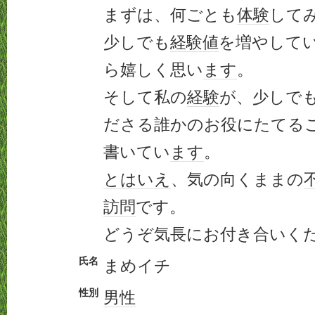
まずは、何ごとも
体験
して
少しでも
経験値
を増やして
ら嬉しく思い
ます
。
そして私の
経験
が、少しで
ださる誰かのお役にたてる
書いてい
ます
。
とはいえ
、気の向くままの
訪問
です。
どうぞ気長にお付き合いく
氏名
まめイチ
性別
男性