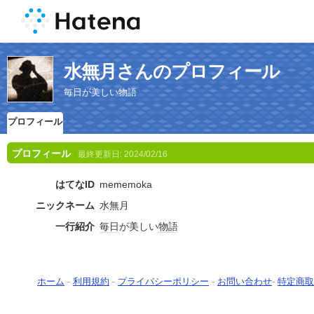
水無月さんのプロフィール
毎日が美しい物語
プロフィール
プロフィール
最終更新日:
2024/02/16
はてなID
mememoka
ニックネーム
水無月
一行紹介
毎日
が美しい
物語
ホーム
-
利用規約
-
プライバシーポリシー
-
お問い合わせ
-
特定商取