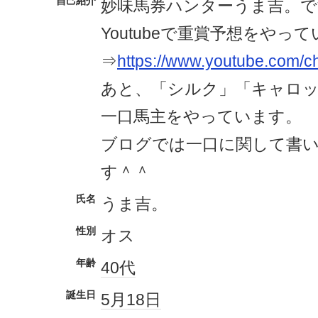
自己紹介
妙味馬券ハンターうま吉。で
Youtubeで重賞予想をやっ
⇒
https://www.youtube.com/
あと、「シルク」「キャロッ
一口馬主をやっています。
ブログでは一口に関して書
す＾＾
氏名
うま吉。
性別
オス
年齢
40代
誕生日
5月18日