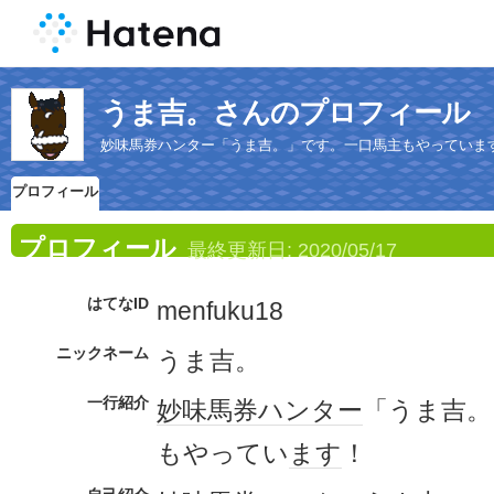
うま吉。さんのプロフィール
妙味馬券ハンター「うま吉。」です。一口馬主もやっていま
プロフィール
プロフィール
最終更新日:
2020/05/17
はてなID
menfuku18
ニックネーム
うま吉。
一行紹介
妙味
馬券
ハンター
「うま吉。
もやってい
ます
！