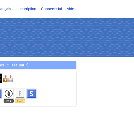
rançais
Inscription
Connecte-toi
Aide
es utilisés par K.