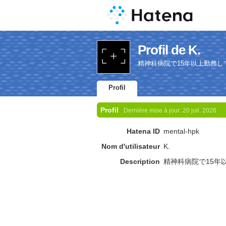
Profil de K.
精神科病院で15年以上勤務
Profil
Profil
Dernière mise à jour:
20 juil. 2026
Hatena ID
mental-hpk
Nom d'utilisateur
K.
Description
精神科病院で15年