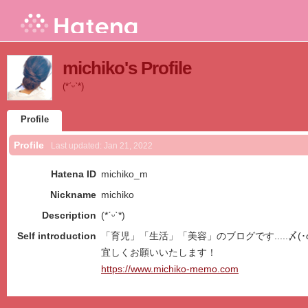
michiko's Profile
(*ˊᵕˋ*)
Profile
Profile
Last updated:
Jan 21, 2022
Hatena ID
michiko_m
Nickname
michiko
Description
(*ˊᵕˋ*)
Self introduction
「育児」「生活」「美容」のブログです.....〆(･ω･
宜しくお願いいたします！
https://www.michiko-memo.com