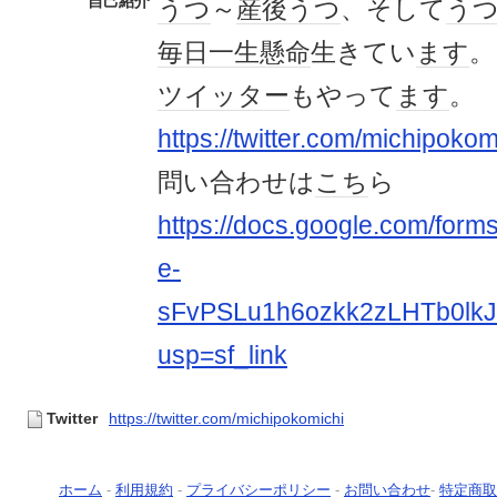
自己紹介
うつ
～
産後うつ
、そして
う
毎日
一生懸命
生きてい
ます
。
ツイッター
もやって
ます
。
https://twitter.com/michipokom
問い合わせは
こち
ら
https://docs.google.com/for
e-
sFvPSLu1h6ozkk2zLHTb0lk
usp=sf_link
Twitter
https://twitter.com/michipokomichi
ホーム
-
利用規約
-
プライバシーポリシー
-
お問い合わせ
-
特定商取