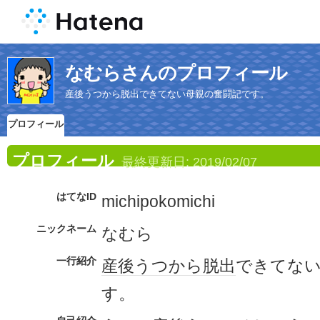
なむらさんのプロフィール
産後うつから脱出できてない母親の奮闘記です。
プロフィール
プロフィール
最終更新日:
2019/02/07
はてなID
michipokomichi
ニックネーム
なむら
一行紹介
産後うつ
から
脱出
できてな
す。