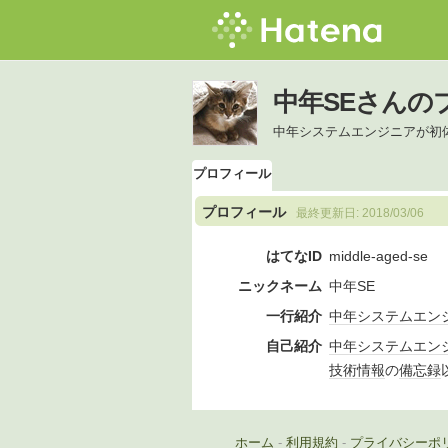
中年SEさんの
中年システムエンジニアが初
プロフィール
プロフィール
最終更新日:
2018/03/06
はてなID
middle-aged-se
ニックネーム
中年SE
一行紹介
中年
システムエン
自己紹介
中年
システムエン
技術
情報
の
備忘録
ホーム
-
利用規約
-
プライバシーポ