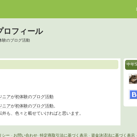
プロフィール
体験のブログ活動
中年
ジニア
が
初体験
の
ブログ
活動
ジニア
が
初体験
の
ブログ
活動
。
以外も、色々と載せていければと思い
ます
。
リシー
-
お問い合わせ
-
特定商取引法に基づく表示
-
資金決済法に基づく表示