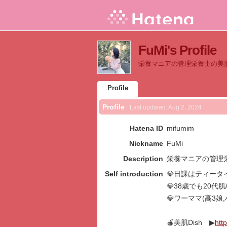
FuMi's Profile
栄養マニアの管理栄養士の美
Profile
Profile
Last updated:
Aug 2, 2024
Hatena ID
mifumim
Nickname
FuMi
Description
栄養マニアの管理
Self introduction
💎日課はティータ
💎38歳でも20
💎ワーママ(高3娘,
🍎美肌Dish ▶
htt