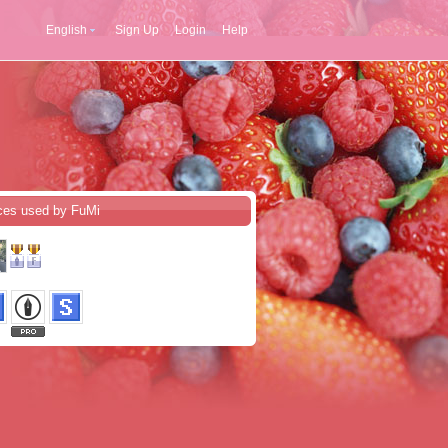
English
Sign Up
Login
Help
ces used by FuMi