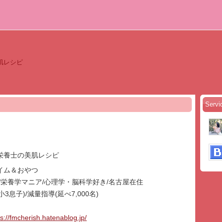
肌レシピ
Servi
栄養士の美肌レシピ
イム＆おやつ
代肌/栄養学マニア/心理学・脳科学好き/名古屋在住
小3息子)/減量指導(延べ7,000名)
ps://fmcherish.hatenablog.jp/