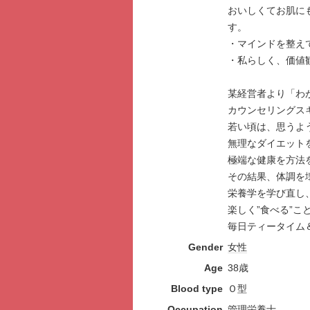
おいしくてお肌に
す。
・マインドを整え
・私らしく、価値
某経営者より「わ
カウンセリングス
若い頃は、思うよ
無理なダイエット
極端な健康を方法
その結果、体調を
栄養学を学び直し
楽しく”食べる”
毎日ティータイム
Gender
女性
Age
38歳
Blood type
Ｏ型
Occupation
管理栄養士