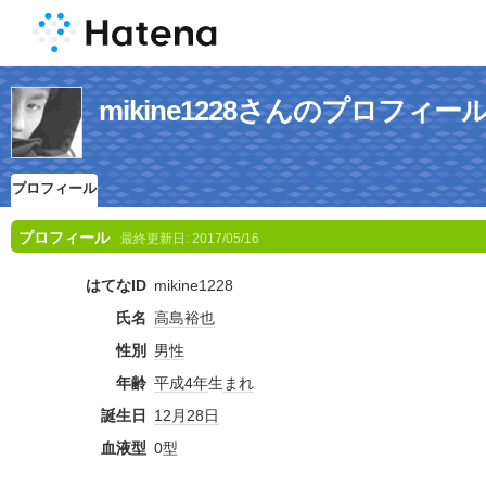
mikine1228さんのプロフィー
プロフィール
プロフィール
最終更新日:
2017/05/16
はてなID
mikine1228
氏名
高島
裕也
性別
男性
年齢
平成4年
生
まれ
誕生日
12月28日
血液型
0型