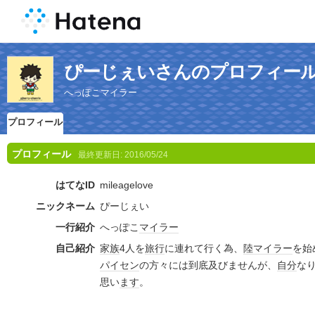
ぴーじぇいさんのプロフィー
へっぽこマイラー
プロフィール
プロフィール
最終更新日:
2016/05/24
はてなID
mileagelove
ニックネーム
ぴーじぇい
一行紹介
へっぽこ
マイラー
自己紹介
家族
4人を
旅行
に連れて行く為、
陸マイラー
を始
パイセン
の方々には到底及びませんが、
自分
な
思い
ます
。