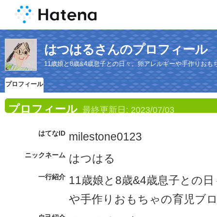
はつはるさんのプロフィール
11歳娘と8歳&4歳息子との日々。卵アレルギーや手作りおも
プロフィール
プロフィール
最終更新日:
2023/07/03
はてなID
milestone0123
ニックネーム
はつはる
一行紹介
11歳娘と8歳&4歳息子との
や手作りおもちゃの育児ブ