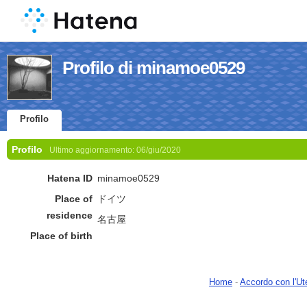
Profilo di minamoe0529
Profilo
Profilo
Ultimo aggiornamento:
06/giu/2020
Hatena ID
minamoe0529
Place of
ドイツ
residence
名古屋
Place of birth
Home
-
Accordo con l'Ut