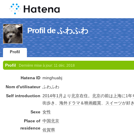
Profil de ふわふわ
Profil
Profil
Dernière mise à jour:
11 déc. 2018
Hatena ID
minghuabj
Nom d'utilisateur
ふわふわ
Self introduction
2014年
1月
より
北京
在住。
北京
の前は
上海
に1年
街歩き、
海外ドラマ
＆
映画鑑賞
、
スイーツ
が好
Sexe
女性
Place of
中国
北京
residence
佐賀県