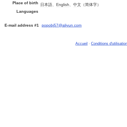
Place of birth
日本語
、
English
、
中文
（简体字）
Languages
E-mail address #1
popobj57@aliyun.com
Accueil
-
Conditions d'utilisatio