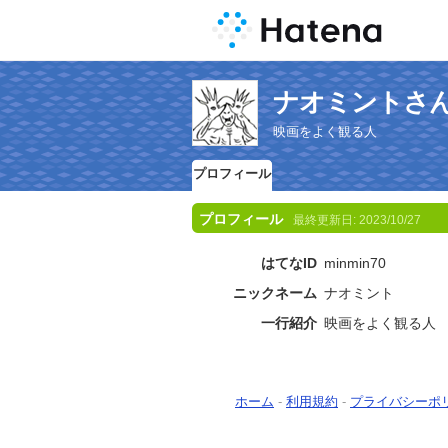
ナオミントさ
映画をよく観る人
プロフィール
プロフィール
最終更新日:
2023/10/27
はてなID
minmin70
ニックネーム
ナオミント
一行紹介
映画をよく観る人
ホーム
-
利用規約
-
プライバシーポ