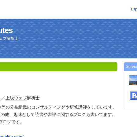
Esp
utes
ェブ解析士
Servic
ト
／
上級
ウェブ
解析士
O等の公益組織のコンサルティングや研修講師をしています。
グの他、趣味として読書や書評に関するブログも書いてます。
ブログです。
enablog.com/