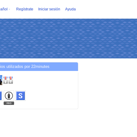
añol
Regístrate
Iniciar sesión
Ayuda
ios utilizados por 22minutes