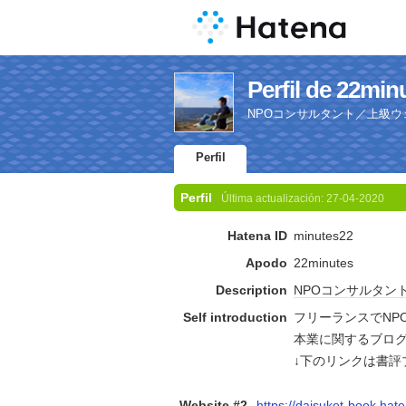
Perfil de 22min
NPOコンサルタント／上級ウ
Perfil
Perfil
Última actualización:
27-04-2020
Hatena ID
minutes22
Apodo
22minutes
Description
NPO
コンサルタン
Self introduction
フリーランスでNP
本業に関するブロ
↓下のリンクは書評
Website #2
https://daisuket-book.hat