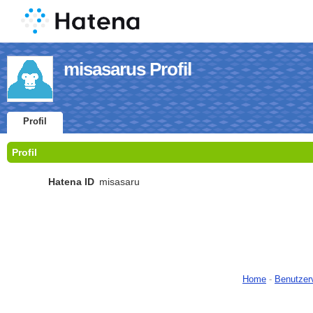
misasarus Profil
Profil
Profil
Hatena ID
misasaru
Home
-
Benutzer