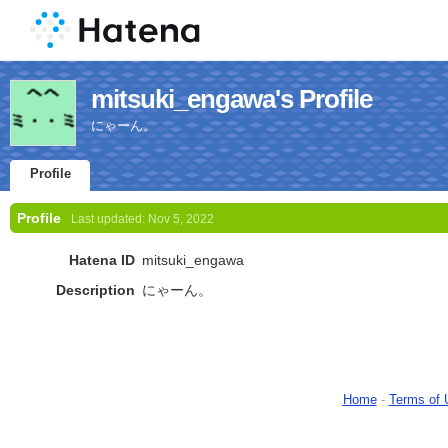
mitsuki_engawa's Profile
にゃーん。
Profile
Profile
Last updated:
Nov 5, 2022
Hatena ID
mitsuki_engawa
Description
にゃーん。
Home
-
Terms of 