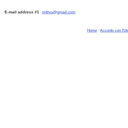
E-mail address #1
mittyu@gmail.com
Home
-
Accordo con l'Ut