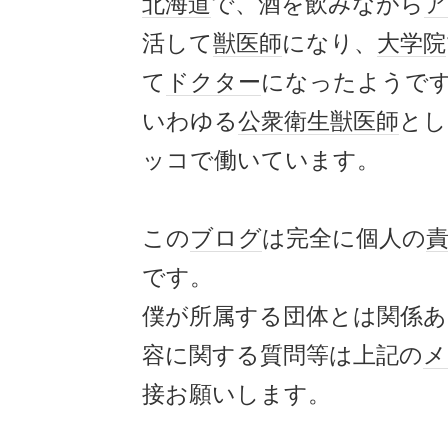
北海道
で、酒を飲みながら
ア
活して
獣医師
になり、
大学院
て
ドクター
になったようで
いわゆる
公衆衛生
獣医師
とし
ッコで働いています。
この
ブログ
は完全に個人の
です。
僕が所属する団体とは関係
容に関する質問等は上記の
メ
接お願いします。