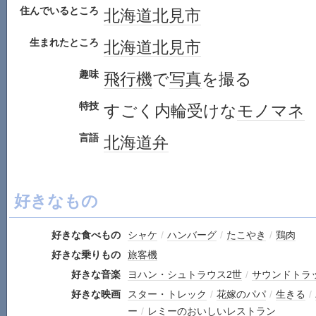
住んでいるところ
北海道
北見市
生まれたところ
北海道
北見市
趣味
飛行機
で
写真
を撮る
特技
すごく内輪受けな
モノマネ
言語
北海道弁
好きなもの
好きな食べもの
シャケ
/
ハンバーグ
/
たこやき
/
鶏肉
好きな乗りもの
旅客機
好きな音楽
ヨハン・シュトラウス2世
/
サウンドトラ
好きな映画
スター・トレック
/
花嫁のパパ
/
生きる
/
ー
/
レミーのおいしいレストラン