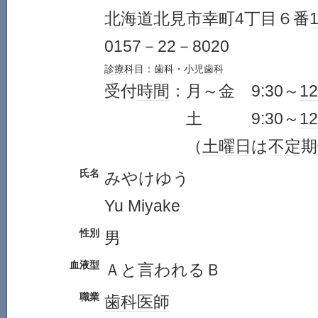
北海道
北見市
幸町
4丁目６番
0157－22－8020
診療科
目：
歯科
・小児
歯科
受付
時間
：月～金 9:30～
12
土 9:30～
12
（
土曜日
は
不定
期
氏名
みやけゆう
Yu Miyake
性別
男
血液型
Ａと言われるＢ
職業
歯科医師