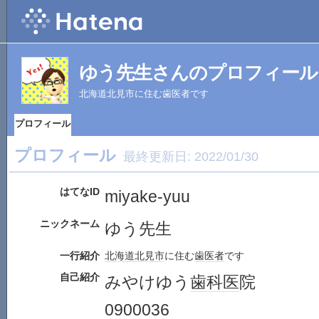
ゆう先生さんのプロフィール
北海道北見市に住む歯医者です
プロフィール
プロフィール
最終更新日:
2022/01/30
はてなID
miyake-yuu
ニックネーム
ゆう先生
一行紹介
北海道
北見市
に住む
歯医者
です
自己紹介
みやけゆう
歯科医
院
0900036