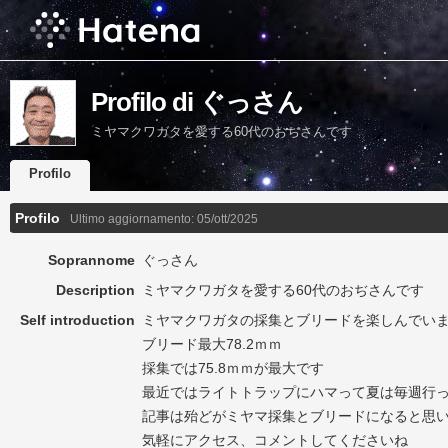
Profilo di ぐっさん
ミヤマクワガタを愛する60代のおぢさんです
Profilo
Profilo
Ultimo aggiornamento:
05/ott/2025
Soprannome
ぐっさん
Description
ミヤマクワガタを愛する60代のおぢさんです
Self introduction
ミヤマクワガタの採集とブリードを楽しんでい
ブリード最大78.2ｍｍ
採集では75.8ｍｍが最大です
最近ではライトトラップにハマって夏は毎週行
記事は殆どがミヤマ採集とブリードになると思
気軽にアクセス、コメントしてくださいね