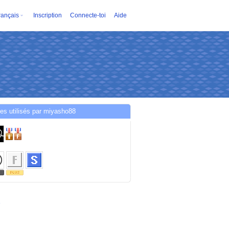
rançais
Inscription
Connecte-toi
Aide
es utilisés par miyasho88