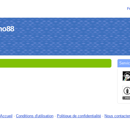
F
sho88
Servic
Accueil
-
Conditions d'utilisation
-
Politique de confidentialité
-
Nous contacter