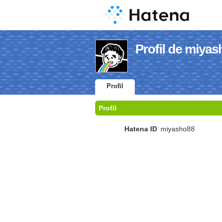
Profil de miya
Profil
Profil
Hatena ID
miyasho88