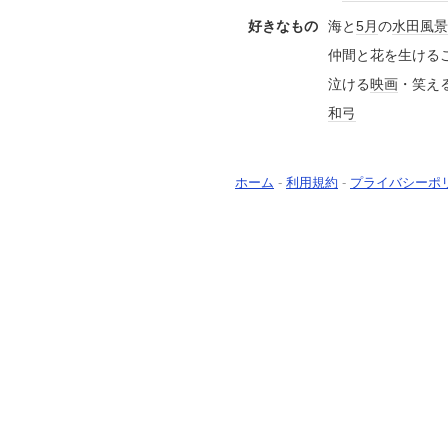
好きなもの
海と
5月
の
水田
風景
仲間と花を生ける
泣ける
映画
・笑え
和弓
ホーム
-
利用規約
-
プライバシーポ