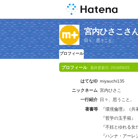
宮内ひさこさ
日々、思うこと。
プロフィール
プロフィール
最終更新日:
2018/09/25
はてなID
miyauchi135
ニックネーム
宮内ひさこ
一行紹介
日々、思うこと。
著書等
『
環境倫理
』（共
『
哲学
の
玉手箱
』
『
不妊
と
ゆれる
女
『
ハンナ・アーレ