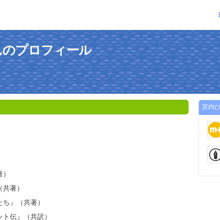
んのプロフィール
宮内
著）
（共著）
たち』（共著）
ント
伝』（共訳）