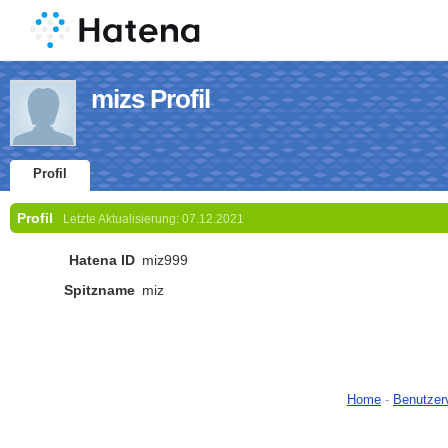
mizs Profil
Profil
Profil
Letzte Aktualisierung:
07.12.2021
Hatena ID
miz999
Spitzname
miz
Home
-
Benutzer