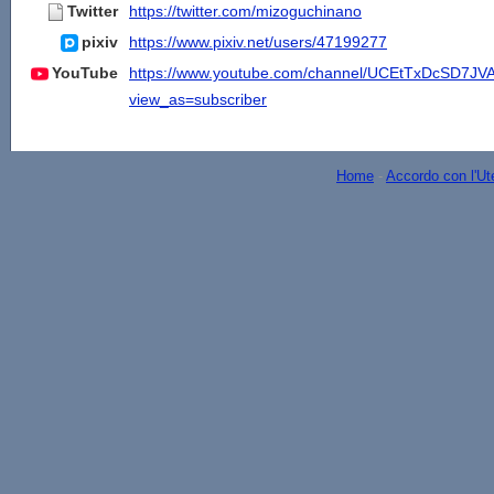
Twitter
https://twitter.com/mizoguchinano
pixiv
https://www.pixiv.net/users/47199277
YouTube
https://www.youtube.com/channel/UCEtTxDcSD7J
view_as=subscriber
Home
-
Accordo con l'Ut