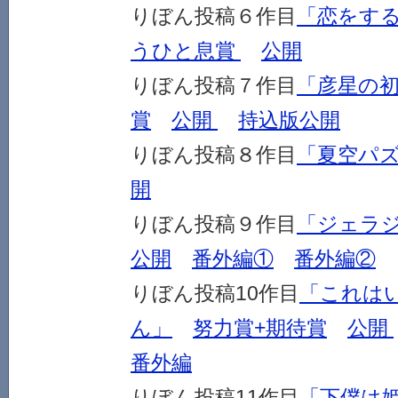
りぼん投稿６作目
「恋をす
うひと息賞
公開
りぼん投稿７作目
「彦星の
賞
公開
持込版
公開
りぼん投稿８作目
「夏空パ
開
りぼん投稿９作目
「ジェラ
公開
番外編①
番外編②
りぼん投稿10作目
「これは
ん」
努力賞+期待賞
公開
番外編
りぼん投稿11作目
「下僕は