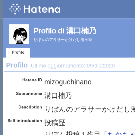
Profilo di 溝口楠乃
りぼんのアラサーかけだし漫画家
Profilo
Profilo
Ultimo aggiornamento:
09/dic/2020
Hatena ID
mizoguchinano
Soprannome
溝口楠乃
Description
りぼんのアラサーかけだし
Self introduction
投稿歴
りぼん投稿１作目
「ちかち