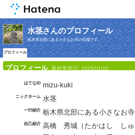
水茎さんのプロフィール
栃木県北部にある小さなお寺の住職です。
プロフィール
プロフィール
最終更新日:
2025/01/20
はてなID
mizu-kuki
ニックネーム
水茎
一行紹介
栃木県
北部
にある小
さな
お寺
自己紹介
高橋 秀城（たかはし し