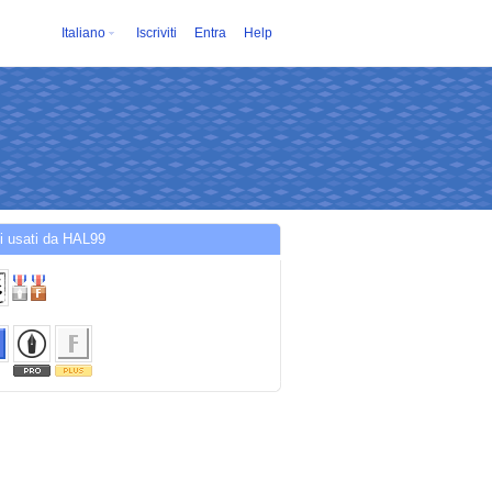
Italiano
Iscriviti
Entra
Help
i usati da HAL99