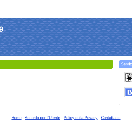
9
Serviz
Home
-
Accordo con l'Utente
-
Policy sulla Privacy
-
Contattacci