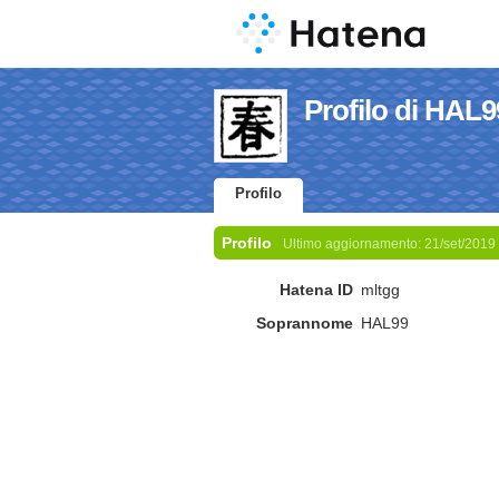
Profilo di HAL9
Profilo
Profilo
Ultimo aggiornamento:
21/set/2019
Hatena ID
mltgg
Soprannome
HAL99