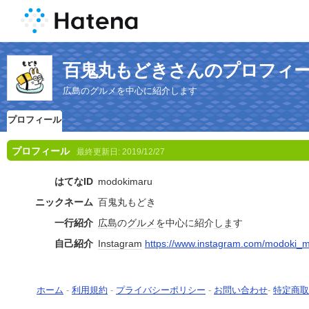
百鬼丸もどきさんのプロフィ
広島のグルメを中心に紹介します
プロフィール
プロフィール
最終更新日:
2019/12/27
はてなID
modokimaru
ニックネーム
百鬼丸もどき
一行紹介
広島
の
グルメ
を中心に紹介
しま
す
自己紹介
Instagram
https://www.instagram.com/modoki_m
ホーム
-
利用規約
-
プライバシーポリシー
-
お問い合わせ
-
特定商取