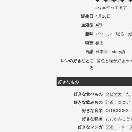
◆◇◆◇◆◇◆◇
skype
やって
ます
誕生日
4月26日
血液型
A型
趣味
パソコン
・寝る・
特技
寝る
言語
日本語
・
story
語
レンの好きなとこ
髪色と瞳が好きｗ
ろ
好きなもの
好きな食べもの
タピオカ
/
た
好きな飲みもの
紅茶
/
ココア
好きな音楽
OLDCODEX
好きな映画
おおかみこど
好きなマンガ
SSB
/
K
/