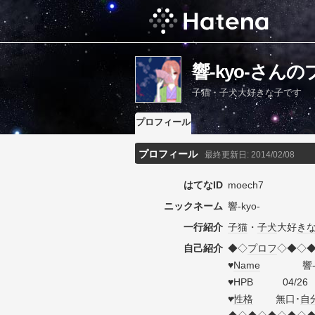
響-kyo-さん
子猫・子犬大好きな子です
プロフィール
プロフィール
最終更新日:
2014/02/08
はてなID
moech7
ニックネーム
響-kyo-
一行紹介
子猫
・
子犬
大好
き
自己紹介
◆◇
プロフ
◇◆◇
♥
Name
響
♥HPB 04/26
♥
性格
無口･
自