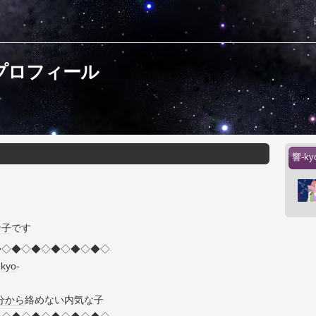
のプロフィール
響-k
な子
です
◆◇◆◇◆◇◆◇◆◇◆◇
-
kyo
-
分
から
絡めない内気な子