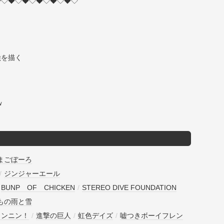
◆◇◆◇◆◇◆◇◆◇◆◇
絵を描く
ｗ
まごぼーろ
/
ジンジャーエール
/
BUNP OF CHICKEN
/
STEREO DIVE FOUNDATION
もの雨と雪
ワンニン！
/
進撃の巨人
/
虹色デイズ
/
嘘つきボーイフレン