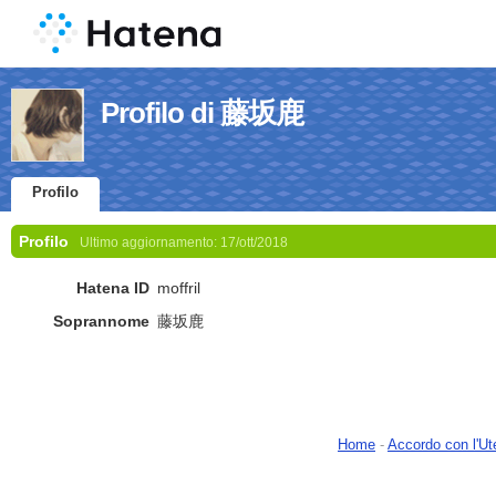
Profilo di 藤坂鹿
Profilo
Profilo
Ultimo aggiornamento:
17/ott/2018
Hatena ID
moffril
Soprannome
藤坂鹿
Home
-
Accordo con l'Ut