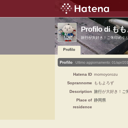
Profilo di 
旅行が大好き！ご朱印めぐ
Profilo
Profilo
Ultimo aggiornamento:
01/apr/20
Hatena ID
momoyorozu
Soprannome
ももよろず
Description
旅行
が大好き！
ご
Place of
静岡県
residence