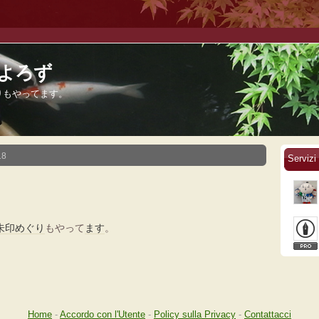
ももよろず
りもやってます。
18
Serviz
朱印
めぐり
もやって
ます
。
Home
-
Accordo con l'Utente
-
Policy sulla Privacy
-
Contattacci