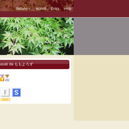
Italiano
Iscriviti
Entra
Help
i usati da ももよろず