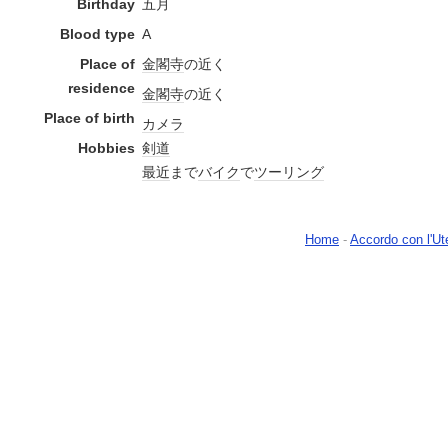
Birthday
五月
Blood type
A
Place of
金閣寺
の近く
residence
金閣寺
の近く
Place of birth
カメラ
Hobbies
剣道
最近
まで
バイク
で
ツーリング
Home
-
Accordo con l'Ut