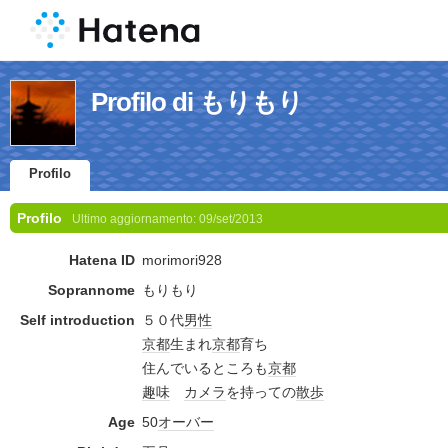
Profilo di もりもり
Profilo
Profilo
Ultimo aggiornamento:
09/set/2013
Hatena ID
morimori928
Soprannome
もりもり
Self introduction
５０代
男性
京都
生まれ
京都
育ち
住んでいるところも
京都
趣味
カメラ
を持っての
散歩
Age
50
オーバー