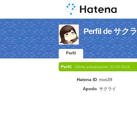
Perfil de サク
Perfil
Perfil
Última actualización:
22-03-2019
Hatena ID
mos39
Apodo
サクライ