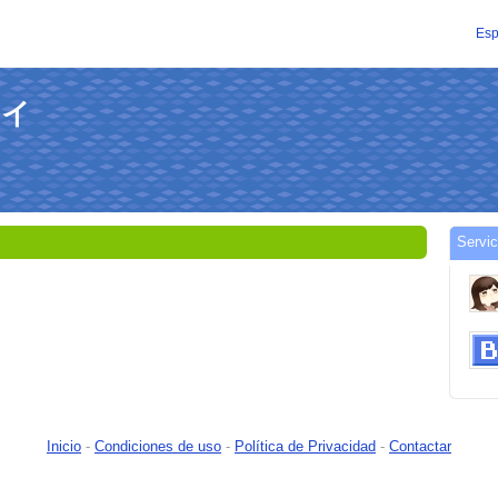
Esp
ライ
Servi
Inicio
-
Condiciones de uso
-
Política de Privacidad
-
Contactar