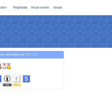
añol
Regístrate
Iniciar sesión
Ayuda
cios utilizados por サクライ