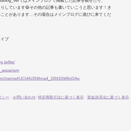
enablog_verではメインブログで掲載した記事を載せたり、
たりしています😆その他の記事も書いていこうと思います！き
いことがあります…その場合はメインブログに遊びに来てくだ
ライブ
.jp/lite/
ti_aquarium
com/channel/UCI4Kj35Mma4_20N3SW8xQAg
リシー
-
お問い合わせ
-
特定商取引法に基づく表示
-
資金決済法に基づく表示