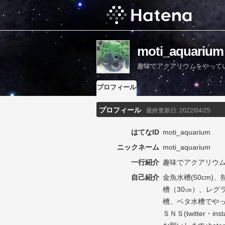
moti_aqua
趣味でアクアリウムをやって
プロフィール
プロフィール
最終更新日:
2022/04/25
はてなID
moti_aquarium
ニックネーム
moti_aquarium
一行紹介
趣味でアクアリウム
自己紹介
金魚水槽(50cm
槽（30㎝）、レグ
槽、ベタ水槽でやって
ＳＮＳ(twitter・