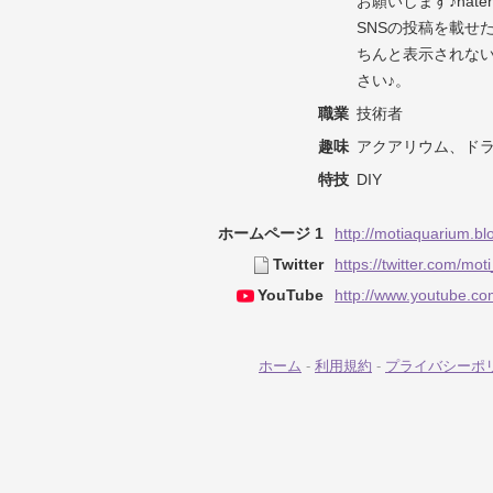
お願いします♪hat
SNSの投稿を載せ
ちんと表示されな
さい♪。
職業
技術者
趣味
アクアリウム、ド
特技
DIY
ホームページ 1
http://motiaquarium.blog
Twitter
https://twitter.com/mo
YouTube
http://www.youtube.
ホーム
-
利用規約
-
プライバシーポ