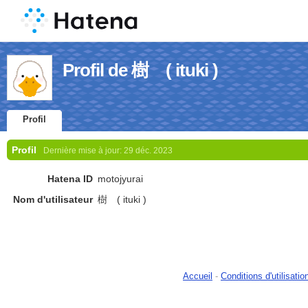
Profil de 樹 ( ituki )
Profil
Profil
Dernière mise à jour:
29 déc. 2023
Hatena ID
motojyurai
Nom d'utilisateur
樹 ( ituki )
Accueil
-
Conditions d'utilisatio