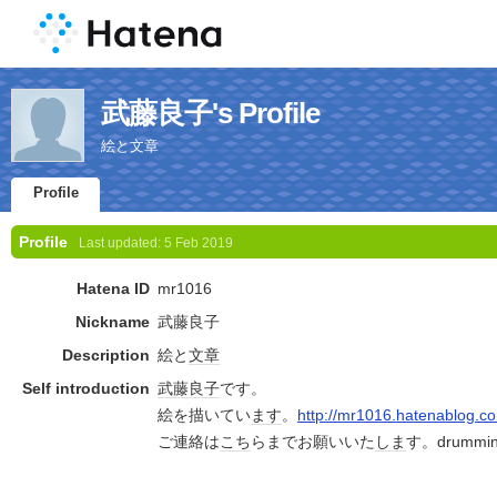
武藤良子's Profile
絵と文章
Profile
Profile
Last updated:
5 Feb 2019
Hatena ID
mr1016
Nickname
武藤良子
Description
絵と
文章
Self introduction
武藤良子
です。
絵を描いてい
ます
。
http://mr1016.hatenablog.c
ご連絡は
こち
らまでお願いいた
しま
す。drummin