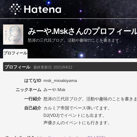
みーや.Mskさんのプロフィー
怒涛の三代目ブログ。活動や趣味のことを書きます。
プロフィール
プロフィール
最終更新日:
2021/04/12
はてなID
msk_mioakiyama
ニックネーム
みーや.Msk
一行紹介
怒涛の三代目
ブログ
。
活動
や
趣味
のことを書き
自己紹介
カルミア帝国でベース弾いてます。
DJ(VDJ)でイベントにも出ます。
声優さんのイベントにも行きます。