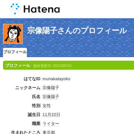
宗像陽子さんのプロフィール
プロフィール
プロフィール
最終更新日:
2022/05/10
はてなID
munakatayoko
ニックネーム
宗像陽子
氏名
宗像
陽子
性別
女性
誕生日
11月22日
職業
ライター
生まれたところ
東京都