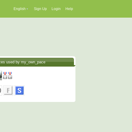
English
Sign Up
Login
Help
ces used by my_own_pace