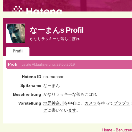
なーまんs Profil
かなりラッキーな落ちこぼれ
Profil
Profil
Letzte Aktualisierung:
29.05.2019
Hatena ID
na-mansan
Spitzname
なーまん
Beschreibung
かなり
ラッキー
な
落ちこぼれ
Vorstellung
地元
神奈川
を中心に、
カメラ
を持って
ブラブラ
グ
に書いてい
ます
。
Home
-
Benutzer