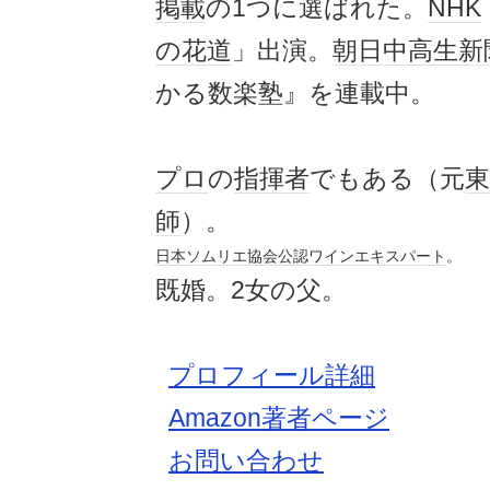
掲載
の1つに選ばれた。
NHK
の花道
」出演。
朝日
中高生
新
かる数楽塾』を連載中。
プロ
の
指揮者
でもある（元
東
師
）。
日本ソムリエ協会
公認
ワイン
エキスパート
。
既婚。2女の父。
プロフィール詳細
Amazon著者ページ
お問い合わせ