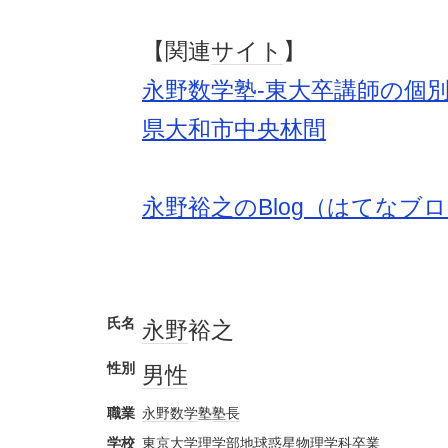
【関連
サイト
】
永野数学塾-東大卒講師の個別
県大和市中央林間
永野裕之のBlog（はてなブ
氏名
永野
裕之
性別
男性
職業
永野
数学
塾
塾長
学校
東京大学
理学部
地球
惑星
物理学
科
卒業