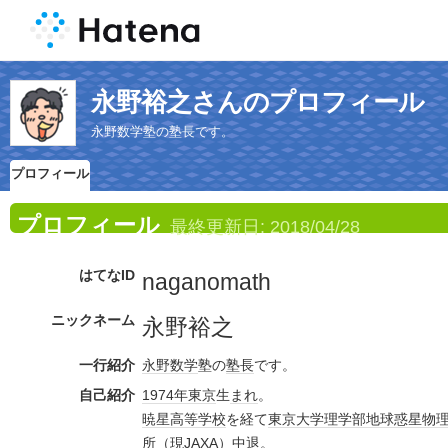
永野裕之さんのプロフィール
永野数学塾の塾長です。
プロフィール
プロフィール
最終更新日:
2018/04/28
はてなID
naganomath
ニックネーム
永野裕之
一行紹介
永野
数学
塾の
塾長
です。
自己紹介
1974年
東京
生
まれ
。
暁星
高等学校
を経て
東京大学
理学部
地球
惑星
物
所
（現
JAXA
）
中退
。