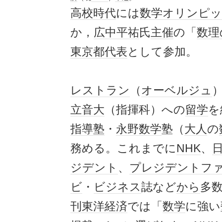
高校
時代
には
数学オリンピ
か，
広中平祐
氏
主催
の「
数理
東京都
代表
として参加。
レストラン
（
オーベルジュ
立
音大
（指揮科）への
留学
を
指導塾
・
永野
数学
塾（
大人
の
務める。これまでに
NHK
、
ジデント
、
プレジデント
フ
ビ
・
ビジネス
誌など
から
多
刊東洋経済
では「
数学
に強い