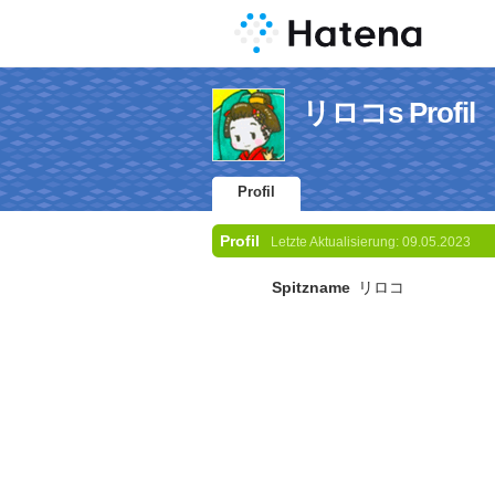
リロコs Profil
Profil
Profil
Letzte Aktualisierung:
09.05.2023
Spitzname
リロコ