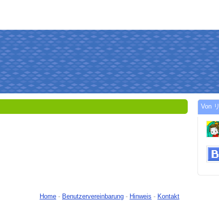
Von リ
Home
-
Benutzervereinbarung
-
Hinweis
-
Kontakt