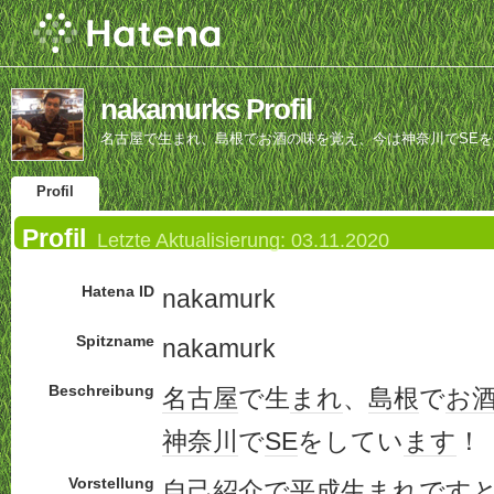
nakamurks Profil
名古屋で生まれ、島根でお酒の味を覚え、今は神奈川でSE
Profil
Profil
Letzte Aktualisierung:
03.11.2020
Hatena ID
nakamurk
Spitzname
nakamurk
Beschreibung
名古屋
で生
まれ
、
島根
で
お
神奈川
で
SE
をしてい
ます
！
Vorstellung
自己紹介
で
平成生まれ
です