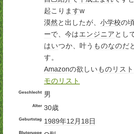
起こり
ます
w
漠然
と出したが、
小学校
の
ー
で、今は
エンジニア
とし
はい
つか、叶う
もの
なのだ
す。
Amazon
の欲しい
もの
リスト
モのリスト
Geschlecht
男
Alter
30歳
Geburtstag
1989年
12月18日
Blutgruppe