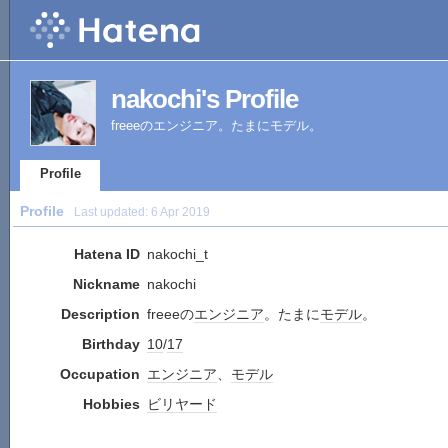
nakochi's Profile
freeeのエンジニア。たまにモデル。
Profile
Profile
Last updated:
6 Apr 2019
Hatena ID
nakochi_t
Nickname
nakochi
Description
freeeの
エンジニア
。たまに
モデル
。
Birthday
10
/
17
Occupation
エンジニア
、
モデル
Hobbies
ビリヤード