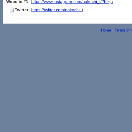
Website #1
https://www.instagram.com/nakochi_t/?hl=ja
Twitter
https://twitter.com/nakochi_t
Home
-
Terms of 